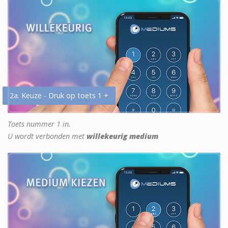
2a. Keuze - Druk op toets 1 +
Toets nummer 1 in.
U wordt verbonden met
willekeurig medium