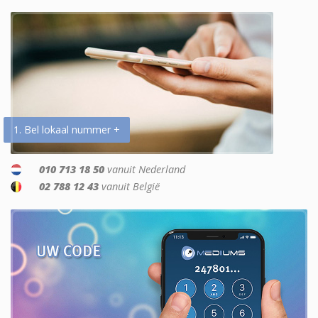
1. Bel lokaal nummer +
010 713 18 50
vanuit Nederland
02 788 12 43
vanuit België