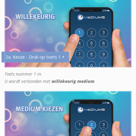
2a. Keuze - Druk op toets 1 +
Toets nummer 1 in.
U wordt verbonden met
willekeurig medium