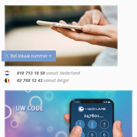
1. Bel lokaal nummer +
010 713 18 50
vanuit Nederland
02 788 12 43
vanuit België