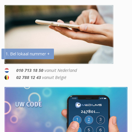
1. Bel lokaal nummer +
010 713 18 50
vanuit Nederland
02 788 12 43
vanuit België