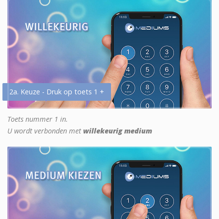
2a. Keuze - Druk op toets 1 +
Toets nummer 1 in.
U wordt verbonden met
willekeurig medium