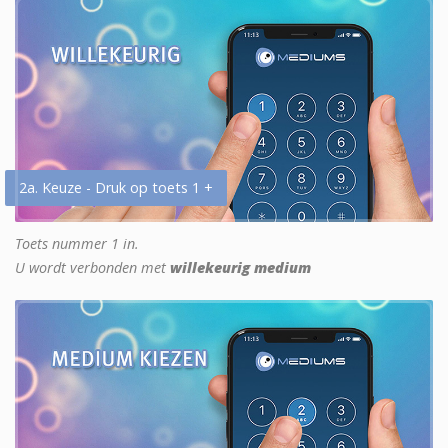
2a. Keuze - Druk op toets 1 +
Toets nummer 1 in.
U wordt verbonden met
willekeurig medium