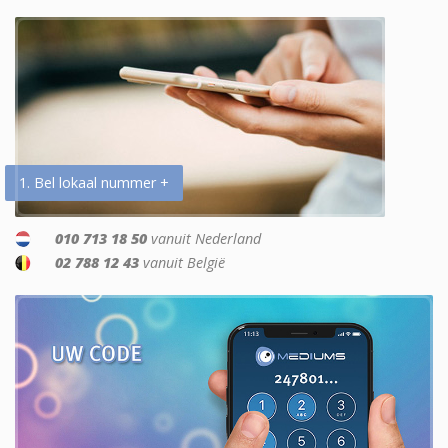
1. Bel lokaal nummer +
010 713 18 50
vanuit Nederland
02 788 12 43
vanuit België