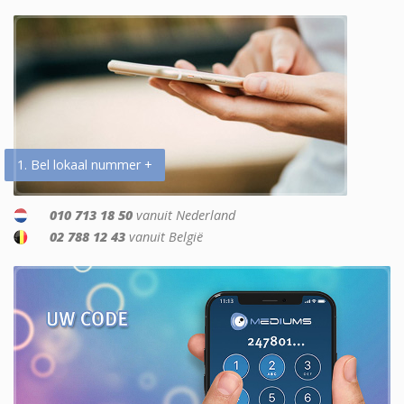
1. Bel lokaal nummer +
010 713 18 50
vanuit Nederland
02 788 12 43
vanuit België