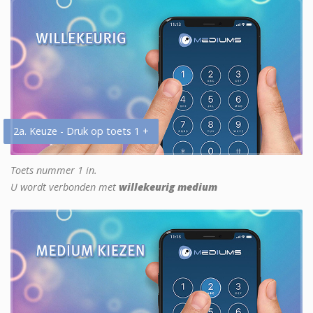
2a. Keuze - Druk op toets 1 +
Toets nummer 1 in.
U wordt verbonden met
willekeurig medium