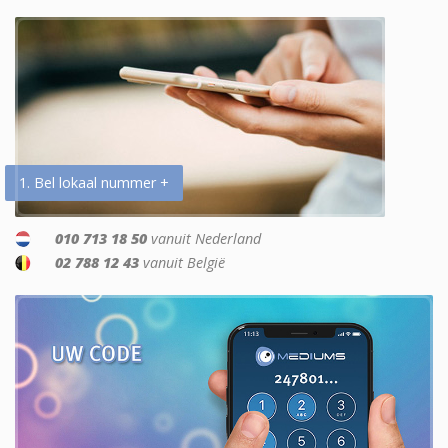
1. Bel lokaal nummer +
010 713 18 50
vanuit Nederland
02 788 12 43
vanuit België