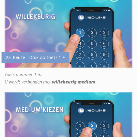
2a. Keuze - Druk op toets 1 +
Toets nummer 1 in.
U wordt verbonden met
willekeurig medium